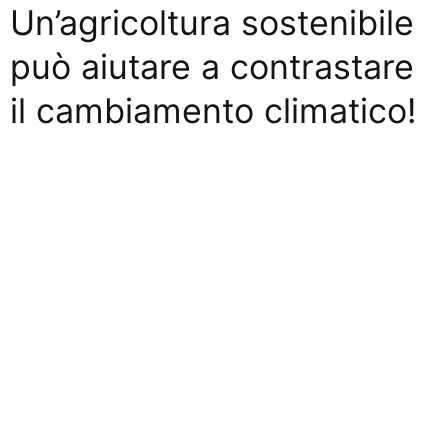
Un’agricoltura sostenibile
può aiutare a contrastare
il cambiamento climatico!
L’agricoltura contribuisce al cambiamento
climatico attraverso il rilascio di gas a effetto serra
nell’atmosfera. Ma l’agricoltura può contribuire alla
mitigazione dei cambiamenti climatici riducendo le
emissioni di gas a effetto serra sequestrando il
carbonio e mantenendo al contempo la
produzione alimentare.
A rischio la produzione di